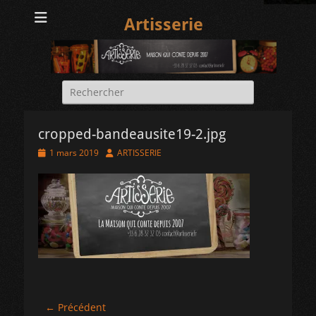
Artisserie
Rechercher :
cropped-bandeausite19-2.jpg
Posted
Author
1 mars 2019
ARTISSERIE
on
Navigation
← Précédent