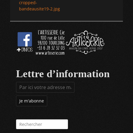
Article
cropped-
de
précédent :
bandeausite19-2.jpg
l’article
Lettre d’information
Rechercher :