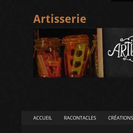
Artisserie
Menu
Aller
ACCUEIL
RACONTACLES
CRÉATION
au
principal
contenu