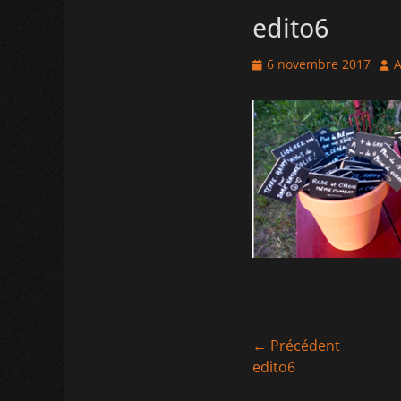
edito6
Posted
Aut
6 novembre 2017
A
on
Navigation
← Précédent
Article
edito6
de
précédent :