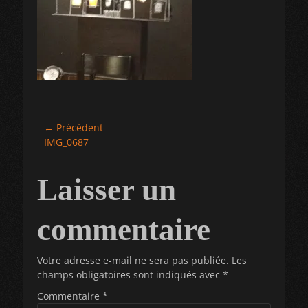
Navigation
← Précédent
Article
IMG_0687
de
précédent :
l’article
Laisser un
commentaire
Votre adresse e-mail ne sera pas publiée.
Les
champs obligatoires sont indiqués avec
*
Commentaire
*