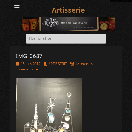
Artisserie
Rechercher :
IMG_0687
Posted
Author
15 juin 2012
ARTISSERIE
Laisser un
on
commentaire