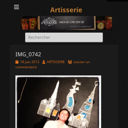
Artisserie
Rechercher :
IMG_0742
Posted
Author
18 juin 2012
ARTISSERIE
Laisser un
on
commentaire