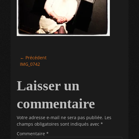
Navigation
← Précédent
Article
IMG_0742
de
précédent :
l’article
Laisser un
commentaire
Votre adresse e-mail ne sera pas publiée.
Les
champs obligatoires sont indiqués avec
*
Commentaire
*