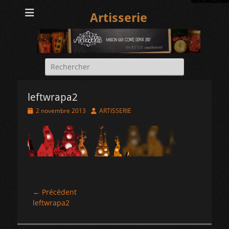
Artisserie
Rechercher :
leftwrapa2
Posted
Author
2 novembre 2013
ARTISSERIE
on
Navigation
← Précédent
Article
leftwrapa2
de
précédent :
l’article