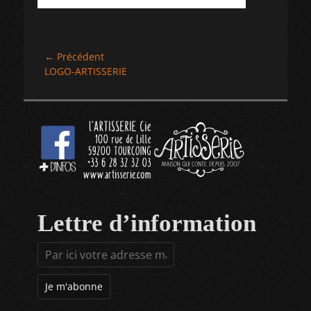
Navigation
← Précédent
Article
LOGO-ARTISSERIE
de
précédent :
l’article
Lettre d’information