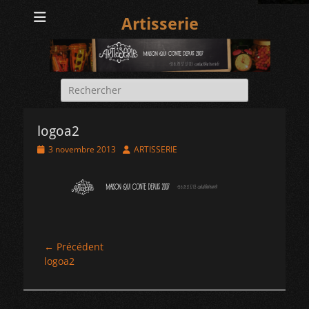
Artisserie
Rechercher :
logoa2
Posted
Author
3 novembre 2013
ARTISSERIE
on
Navigation
← Précédent
Article
logoa2
de
précédent :
l’article