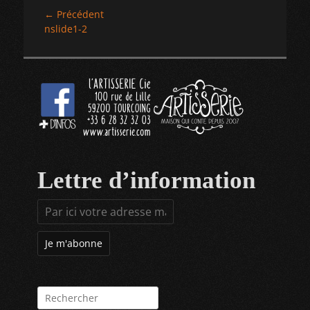
Navigation
← Précédent
Article
nslide1-2
de
précédent :
l’article
Lettre d’information
Rechercher :