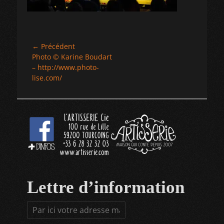
Navigation
← Précédent
Article
Photo © Karine Boudart
de
précédent :
– http://www.photo-
l’article
lise.com/
Lettre d’information