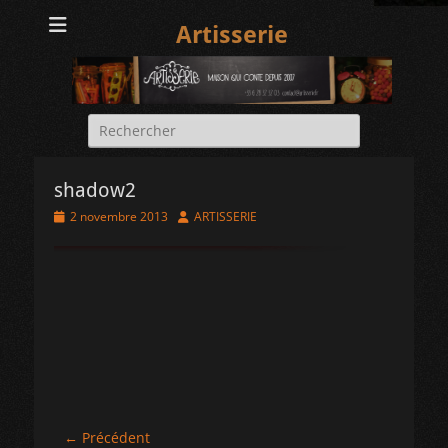
Artisserie
Rechercher :
shadow2
Posted
Author
2 novembre 2013
ARTISSERIE
on
Navigation
← Précédent