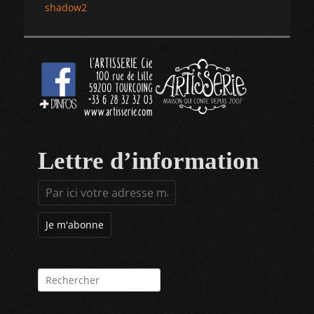
Article
shadow2
de
précédent :
l’article
Lettre d’information
Rechercher :