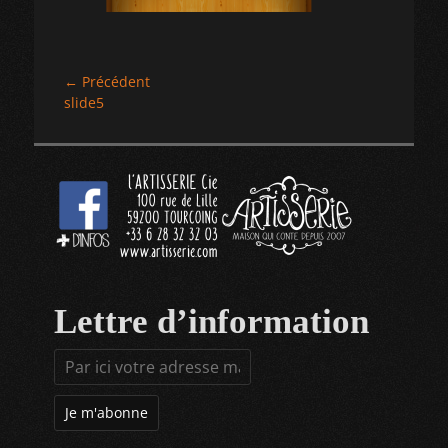
Navigation
← Précédent
Article
slide5
de
précédent :
l’article
Lettre d’information