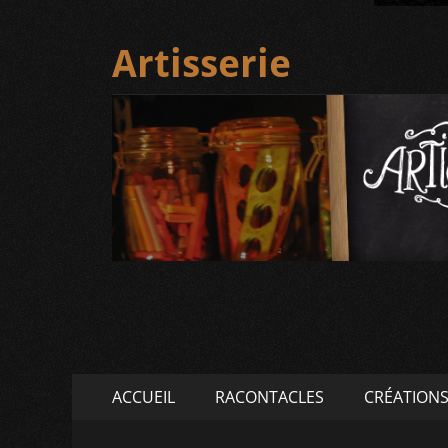
Artisserie
Menu
Aller
ACCUEIL
RACONTACLES
CRÉATION
au
principal
contenu