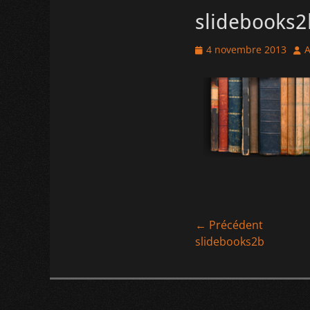
slidebooks2
Posted
Aut
4 novembre 2013
A
on
Navigation
← Précédent
Article
slidebooks2b
de
précédent :
l’article