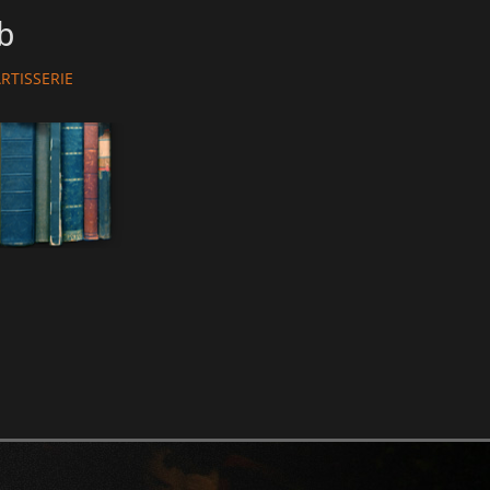
b
hor
RTISSERIE