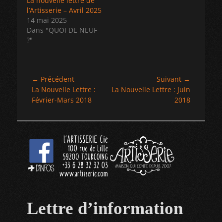
La nouvelle lettre de
l’Artisserie – Avril 2025
14 mai 2025
Dans "QUOI DE NEUF
?"
Navigation
← Précédent
Suivant →
Article
Article
La Nouvelle Lettre :
La Nouvelle Lettre : Juin
de
précédent :
suivant :
Février-Mars 2018
2018
l’article
Lettre d’information