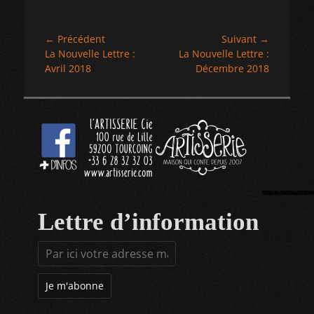
Navigation
← Précédent
Suivant →
Article
Article
La Nouvelle Lettre :
La Nouvelle Lettre :
de
précédent :
suivant :
Avril 2018
Décembre 2018
l’article
Lettre d’information