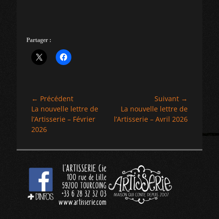
Partager :
Navigation
← Précédent
Suivant →
Article
Article
La nouvelle lettre de
La nouvelle lettre de
de
précédent :
suivant :
l’Artisserie – Février
l’Artisserie – Avril 2026
l’article
2026