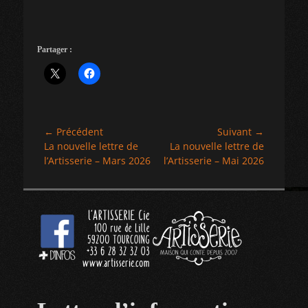
Partager :
Navigation
← Précédent
Suivant →
Article
Article
La nouvelle lettre de
La nouvelle lettre de
de
précédent :
suivant :
l’Artisserie – Mars 2026
l’Artisserie – Mai 2026
l’article