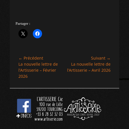
Partager :
Navigation
← Précédent
Suivant →
Article
Article
La nouvelle lettre de
La nouvelle lettre de
de
précédent :
suivant :
l’Artisserie – Février
l’Artisserie – Avril 2026
l’article
2026