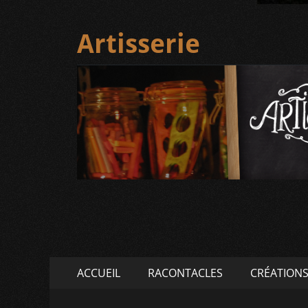
Artisserie
Menu
Aller
ACCUEIL
RACONTACLES
CRÉATION
au
principal
contenu