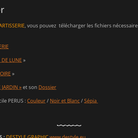
er
’ARTISSERIE
, vous pouvez télécharger les fichiers nécessair
ERIE
 DE LUNE
»
OIRE
»
 JARDIN »
et son
Dossier
cile PERUS :
Couleur
/
Noir et Blanc
/
Sépia
 :
DESTYLE GRAPHIC
www.destyle.eu