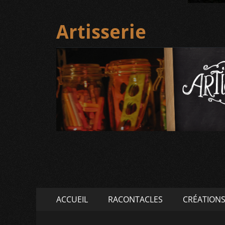
Artisserie
Menu
Aller
ACCUEIL
RACONTACLES
CRÉATION
au
principal
contenu