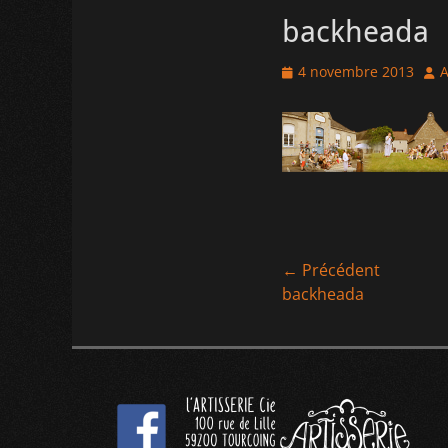
backheada
Posted
Aut
4 novembre 2013
A
on
Navigation
← Précédent
Article
backheada
de
précédent :
l’article