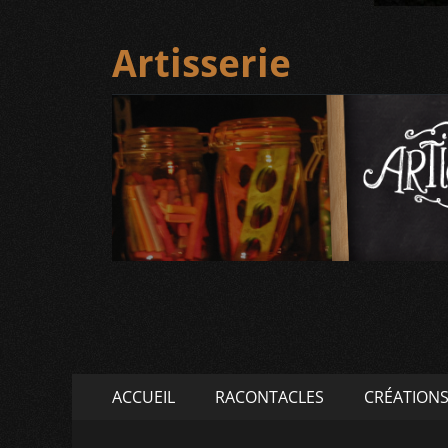
Artisserie
Menu
Aller
ACCUEIL
RACONTACLES
CRÉATION
au
principal
contenu