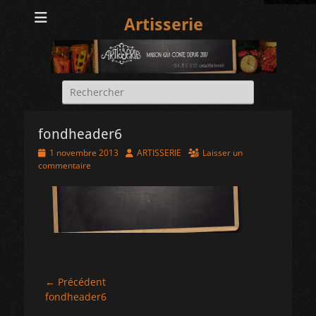
Artisserie
Rechercher :
fondheader6
Posted
Author
1 novembre 2013
ARTISSERIE
Laisser un
on
commentaire
Navigation
← Précédent
Article
fondheader6
de
précédent :