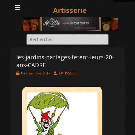
Artisserie
Rechercher :
les-jardins-partages-fetent-leurs-20-
ans-CADRE
Posted
Author
6 novembre 2017
ARTISSERIE
on