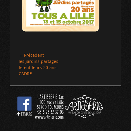
Navigation
← Précédent
Article
les-jardins-partages-
de
précédent :
fetent-leurs-20-ans-
l’article
CADRE