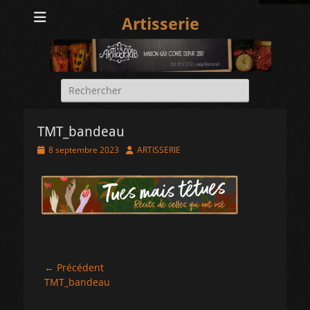
Artisserie
Rechercher :
TMT_bandeau
Posted
Author
8 septembre 2023
ARTISSERIE
on
Navigation
← Précédent
Article
TMT_bandeau
de
précédent :
l’article