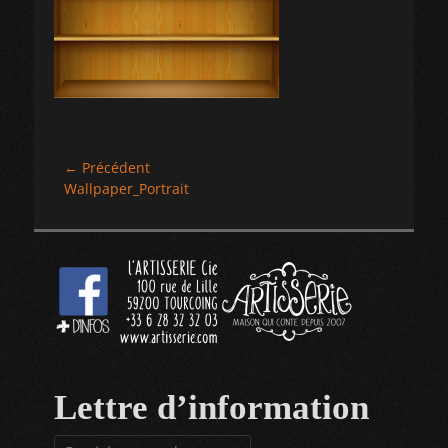
Navigation
← Précédent
Article
Wallpaper_Portrait
de
précédent :
l’article
Lettre d’information