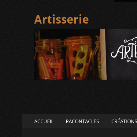
Artisserie
Menu
Aller
ACCUEIL
RACONTACLES
CRÉATION
au
principal
contenu