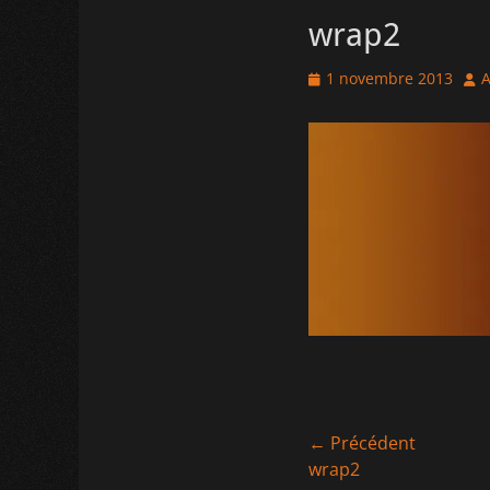
wrap2
Posted
Aut
1 novembre 2013
A
on
Navigation
← Précédent
Article
wrap2
de