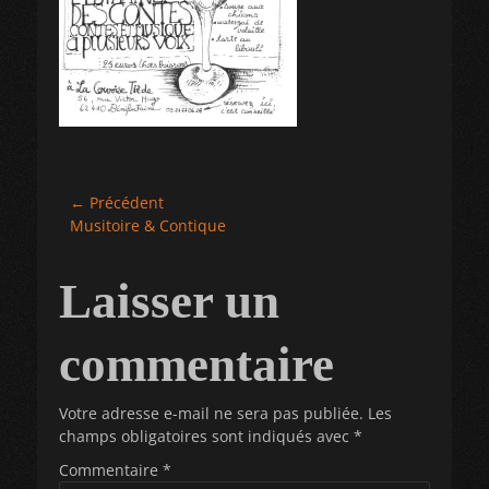
Navigation
← Précédent
Article
Musitoire & Contique
de
précédent :
l’article
Laisser un
commentaire
Votre adresse e-mail ne sera pas publiée.
Les
champs obligatoires sont indiqués avec
*
Commentaire
*