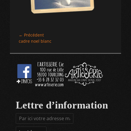
Navigation
← Précédent
Article
cadre noel blanc
de
précédent :
l’article
Lettre d’information