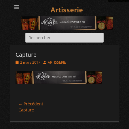
Artisserie
Rechercher :
Capture
Posted
Author
2 mars 2017
ARTISSERIE
on
Navigation
← Précédent
Article
Capture
de
précédent :
l’article