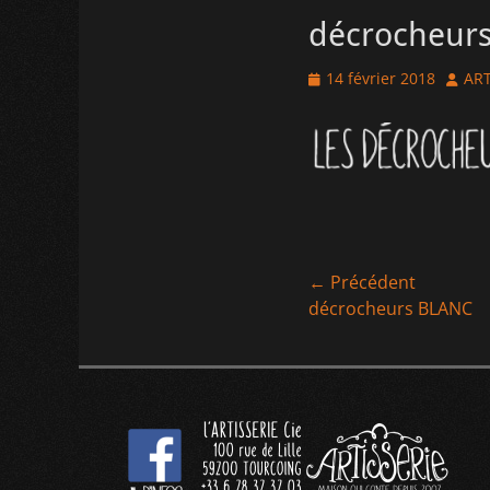
décrocheur
Posted
Autho
14 février 2018
ART
on
Navigation
← Précédent
Article
décrocheurs BLANC
de
précédent :
l’article