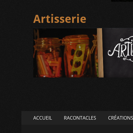
Artisserie
Menu
Aller
ACCUEIL
RACONTACLES
CRÉATION
au
principal
contenu