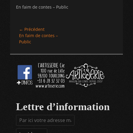
En faim de contes – Public
Navigation
← Précédent
Article
En faim de contes –
de
précédent :
Public
l’article
Lettre d’information