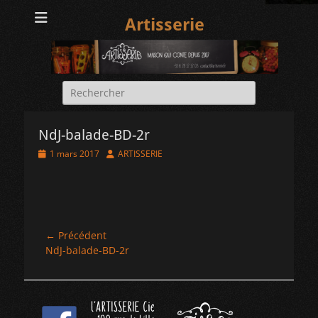
Artisserie
Rechercher :
NdJ-balade-BD-2r
Posted
Author
1 mars 2017
ARTISSERIE
on
Navigation
← Précédent
Article
NdJ-balade-BD-2r
de
précédent :
l’article