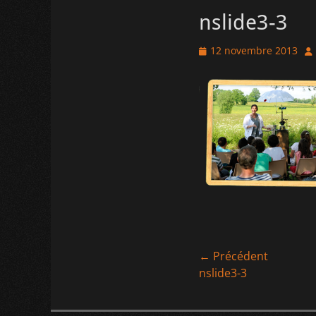
nslide3-3
Posted
Au
12 novembre 2013
on
Navigation
← Précédent
Article
nslide3-3
de
précédent :
l’article