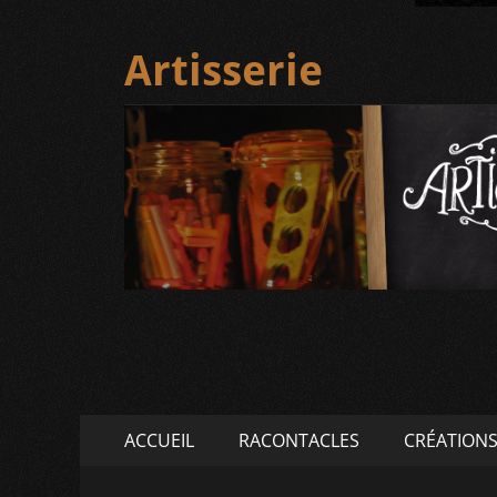
Artisserie
Menu
Aller
ACCUEIL
RACONTACLES
CRÉATION
au
principal
contenu