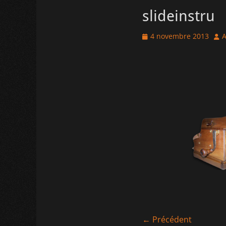
slideinstru
Posted
Aut
4 novembre 2013
A
on
Navigation
← Précédent