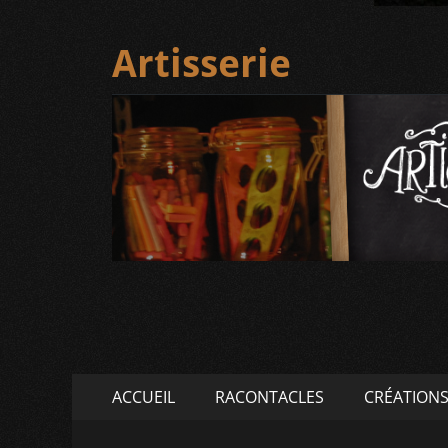
Artisserie
Menu
Aller
ACCUEIL
RACONTACLES
CRÉATION
au
principal
contenu