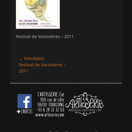
Festival de Vassivières – 2011
Navigation
← Précédent
Article
Festival de Vassivières –
de
précédent :
2011
l’article